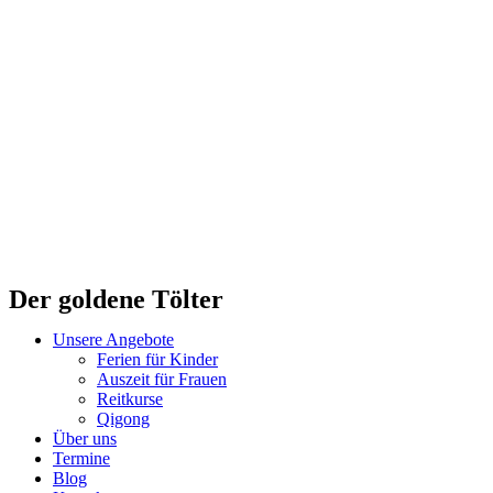
Zum
Inhalt
wechseln
Der goldene Tölter
Unsere Angebote
Ferien für Kinder
Auszeit für Frauen
Reitkurse
Qigong
Über uns
Termine
Blog